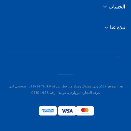
الحساب
نبذة عنا
هذا الموقع الإلكتروني مملوك ومدار من قبل شركة EasyTerra B.V. ومسجل لدى
غرفة التجارة ليوواردن، هولندا، رقم 01104443