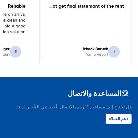
Reliable
until today - did not get final ststemant of the rent !!
ere on arrival
was clean and
bit old.A good
ation solution
tinger
izhack Baruch
E
i
irport
Varna Airport
المساعدة والاتصال
هل تحتاج إلى مساعدة؟ يُرجى الاتصال بأخصائيي التأجير لدينا.
دعم العملاء