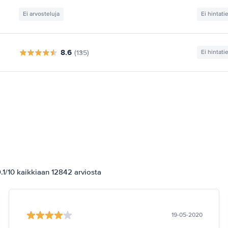
Ei arvosteluja
Ei hintati
8.6
(135)
Ei hintati
1/10 kaikkiaan 12842 arviosta
19-05-2020