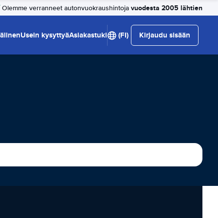
vuodesta 2005 lähtien
Olemme verranneet autonvuokraushintoja
älinen
Usein kysyttyä
Asiakastuki
(FI)
Kirjaudu sisään