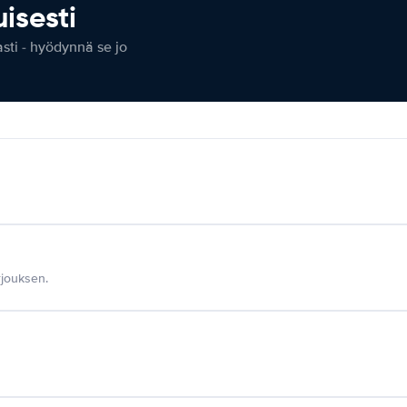
isesti
ti - hyödynnä se jo
jouksen.