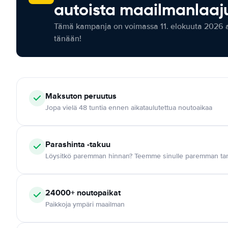
autoista maailmanlaaju
Tämä kampanja on voimassa 11. elokuuta 2026 as
tänään!
Maksuton
peruutus
Jopa vielä 48 tuntia ennen aikataulutettua noutoaikaa
Parashinta -takuu
Löysitkö paremman hinnan? Teemme sinulle paremman tar
24000+
noutopaikat
Paikkoja ympäri maailman