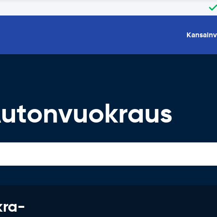
Kansainv
utonvuokraus
kra-