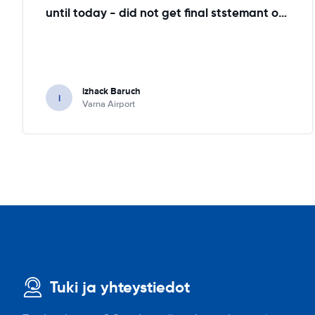
until today - did not get final ststemant of the rent !!
izhack Baruch
i
Varna Airport
Tuki ja yhteystiedot