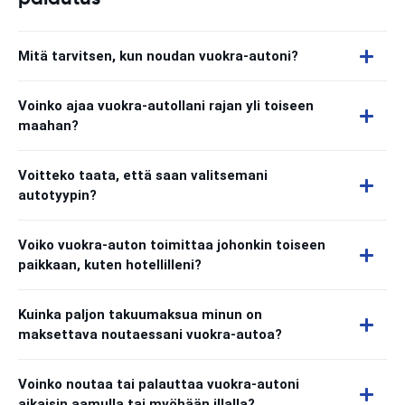
Mitä tarvitsen, kun noudan vuokra-autoni?
Voinko ajaa vuokra-autollani rajan yli toiseen
maahan?
Voitteko taata, että saan valitsemani
autotyypin?
Voiko vuokra-auton toimittaa johonkin toiseen
paikkaan, kuten hotellilleni?
Kuinka paljon takuumaksua minun on
maksettava noutaessani vuokra-autoa?
Voinko noutaa tai palauttaa vuokra-autoni
aikaisin aamulla tai myöhään illalla?