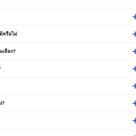
้หรือไม่
ณเลือก?
?
่?