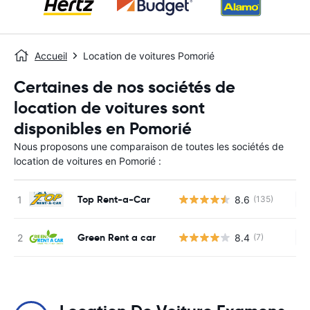
Accueil
Location de voitures Pomorié
Certaines de nos sociétés de
location de voitures sont
disponibles en Pomorié
Nous proposons une comparaison de toutes les sociétés de
location de voitures en Pomorié :
Top Rent-a-Car
8.6
(135)
Au
Green Rent a car
8.4
(7)
Au