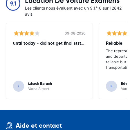
Location De Voiture Examens
9.1
Les clients nous évaluent avec un 9.1/10 sur 12842
avis
09-08-2020
until today - did not get final ststemant of the rent !!
Reliable
The represent
and departur
reliable but 
transportatio
izhack Baruch
Edwin
i
E
Varna Airport
Varna
Aide et contact