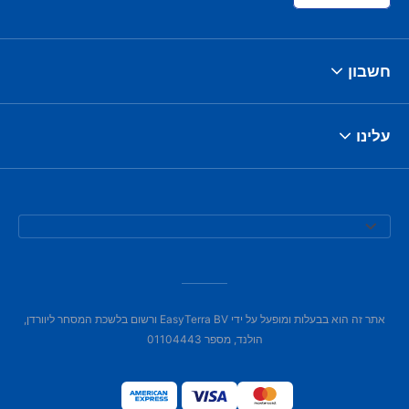
חשבון
עלינו
אתר זה הוא בבעלות ומופעל על ידי EasyTerra BV ורשום בלשכת המסחר ליוורדן,
הולנד, מספר 01104443