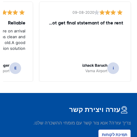
09-08-2020
Reliable
until today - did not get final ststemant of the rent !!
ere on arrival
was clean and
bit old.A good
ation solution
tinger
izhack Baruch
E
i
irport
Varna Airport
עזרה ויצירת קשר
צריך עזרה? אנא צור קשר עם מומחי ההשכרה שלנו.
תמיכת לקוחות