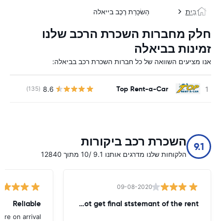
בַּיִת
הַשׂכָּרַת רֶכֶב בייאלה
חלק מחברות השכרת הרכב שלנו
זמינות בביאלה
אנו מציעים השוואה של כל חברות השכרת רכב בביאלה:
Top Rent-a-Car
8.6
(135)
השכרת רכב ביקורות
9.1
הלקוחות שלנו מדרגים אותנו 9.1 /10 מתוך 12840
09-08-2020
Reliable
until today - did not get final ststemant of the rent !!
ere on arrival