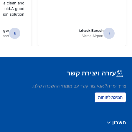
was clean and
bit old.A good
ation solution
tinger
izhack Baruch
E
i
irport
Varna Airport
עזרה ויצירת קשר
צריך עזרה? אנא צור קשר עם מומחי ההשכרה שלנו.
תמיכת לקוחות
חשבון