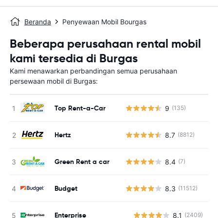
Beranda
Penyewaan Mobil Bourgas
Beberapa perusahaan rental mobil
kami tersedia di Burgas
Kami menawarkan perbandingan semua perusahaan
persewaan mobil di Burgas:
Top Rent-a-Car
9
(135)
Hertz
8.7
(8812)
Green Rent a car
8.4
(7)
Budget
8.3
(11512)
Enterprise
8.1
(2409)