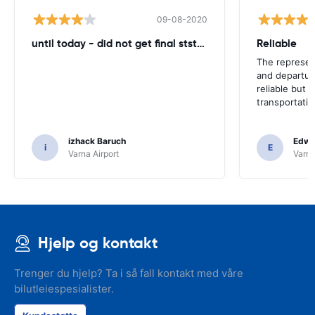
09-08-2020
until today - did not get final ststemant of the rent !!
Reliable
The represent
and departur
reliable but 
transportatio
izhack Baruch
Edwin
i
E
Varna Airport
Varna
Hjelp og kontakt
Trenger du hjelp? Ta i så fall kontakt med våre
bilutleiespesialister.