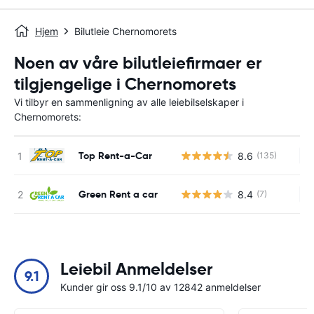
Hjem
Bilutleie Chernomorets
Noen av våre bilutleiefirmaer er
tilgjengelige i Chernomorets
Vi tilbyr en sammenligning av alle leiebilselskaper i
Chernomorets:
Top Rent-a-Car
8.6
(135)
In
Green Rent a car
8.4
(7)
In
Leiebil Anmeldelser
9.1
Kunder gir oss 9.1/10 av 12842 anmeldelser