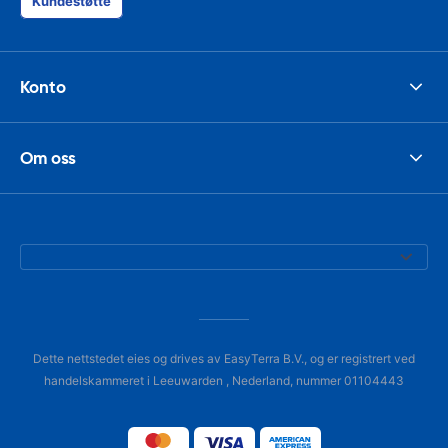
Kundestøtte
Konto
Om oss
Dette nettstedet eies og drives av EasyTerra B.V., og er registrert ved
handelskammeret i Leeuwarden , Nederland, nummer 01104443