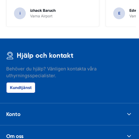
izhack Baruch
Edwin
i
E
Varna Airport
Varna
Hjälp och kontakt
Behöver du hjälp? Vänligen kontakta våra
uthyrningsspecialister.
Kundtjänst
Konto
Om oss