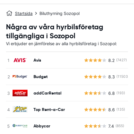
Startsida
Biluthyrning Sozopol
Några av våra hyrbilsföretag
tillgängliga i Sozopol
Vi erbjuder en jämförelse av alla hyrbilsföretag i Sozopol:
Avis
8.2
(7427)
Budget
8.3
(11503)
addCarRental
6.8
(193)
Top Rent-a-Car
8.6
(135)
Abbycar
7.4
(855)