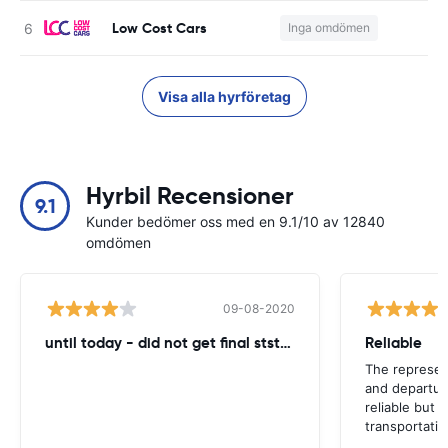
Low Cost Cars
Inga omdömen
Visa alla hyrföretag
Hyrbil Recensioner
9.1
Kunder bedömer oss med en 9.1/10 av 12840
omdömen
09-08-2020
until today - did not get final ststemant of the rent !!
Reliable
The represent
and departur
reliable but 
transportatio