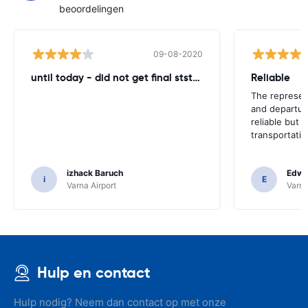
beoordelingen
09-08-2020
until today - did not get final ststemant of the rent !!
Reliable
The represent
and departur
reliable but 
transportatio
izhack Baruch
Edwin
i
E
Varna Airport
Varna
Hulp en contact
Hulp nodig? Neem dan contact op met onze