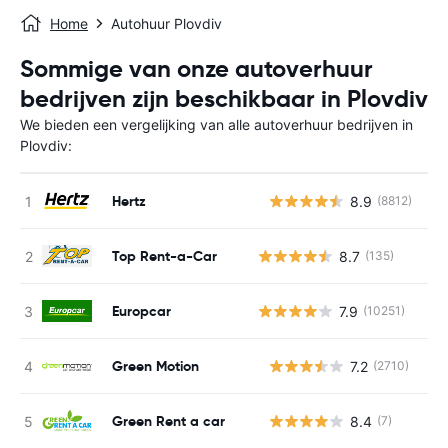
Home
Autohuur Plovdiv
Sommige van onze autoverhuur
bedrijven zijn beschikbaar in Plovdiv
We bieden een vergelijking van alle autoverhuur bedrijven in
Plovdiv:
Hertz
8.9
(8812)
G
Top Rent-a-Car
8.7
(135)
Europcar
7.9
(10251)
Green Motion
7.2
(2710)
G
Green Rent a car
8.4
(7)
G