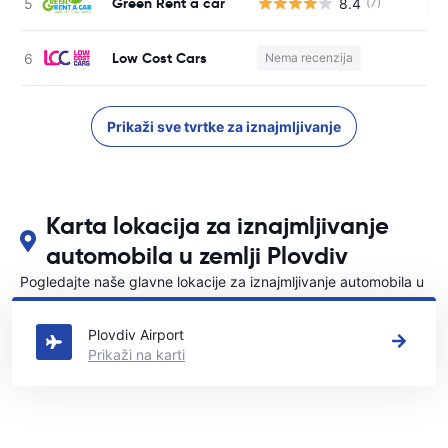
Green Rent a car
8.4
(7)
Ne
Low Cost Cars
Nema recenzija
Prikaži sve tvrtke za iznajmljivanje
Karta lokacija za iznajmljivanje
automobila u zemlji Plovdiv
Pogledajte naše glavne lokacije za iznajmljivanje automobila u
Plovdiv
Plovdiv Airport
Prikaži na karti