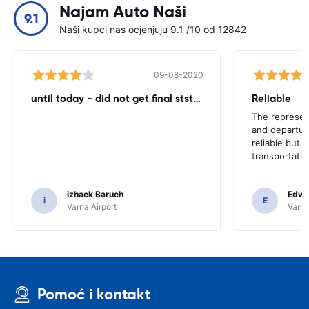
Najam Auto Naši
9.1
Naši kupci nas ocjenjuju 9.1 /10 od 12842
09-08-2020
until today - did not get final ststemant of the rent !!
Reliable
The represent
and departur
reliable but 
transportatio
izhack Baruch
Edwin
i
E
Varna Airport
Varna
Pomoć i kontakt