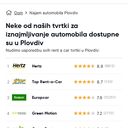
Dom
Najam automobila Plovdiv
Neke od naših tvrtki za
iznajmljivanje automobila dostupne
su u Plovdiv
Nudimo usporedbu svih rent a car tvrtki u Plovdiv:
Hertz
8.9
(8812)
Ne
Top Rent-a-Car
8.7
(135)
Europcar
7.9
(10251)
Green Motion
7.2
(2710)
Ne