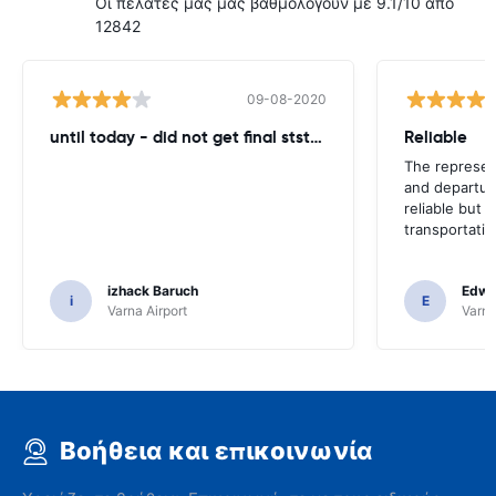
Οι πελάτες μας μας βαθμολογούν με 9.1/10 από
12842
09-08-2020
until today - did not get final ststemant of the rent !!
Reliable
The represent
and departur
reliable but 
transportatio
izhack Baruch
Edwin
i
E
Varna Airport
Varna
Βοήθεια και επικοινωνία