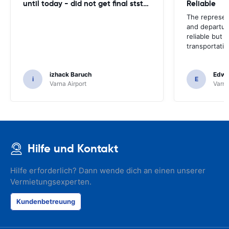
until today - did not get final ststemant of the rent !!
Reliable
The represent
and departur
reliable but 
transportatio
izhack Baruch
Edwin
i
E
Varna Airport
Varna
Hilfe und Kontakt
Hilfe erforderlich? Dann wende dich an einen unserer
Vermietungsexperten.
Kundenbetreuung