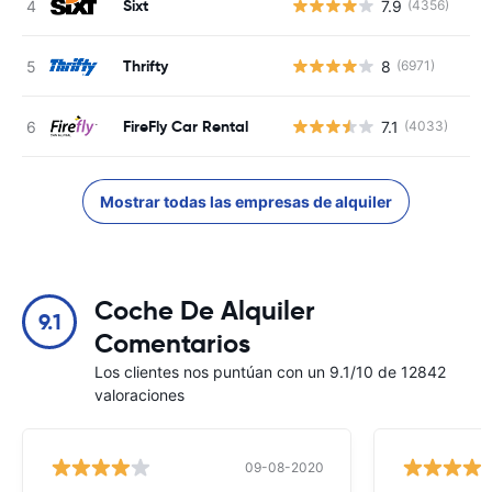
Sixt
7.9
(4356)
N
Thrifty
8
(6971)
N
FireFly Car Rental
7.1
(4033)
N
Mostrar todas las empresas de alquiler
Coche De Alquiler
9.1
Comentarios
Los clientes nos puntúan con un 9.1/10 de 12842
valoraciones
09-08-2020