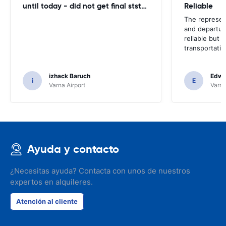
until today - did not get final ststemant of the rent !!
Reliable
The represent
and departur
reliable but 
transportatio
izhack Baruch
Edwin
i
E
Varna Airport
Varna
Ayuda y contacto
¿Necesitas ayuda? Contacta con unos de nuestros
expertos en alquileres.
Atención al cliente