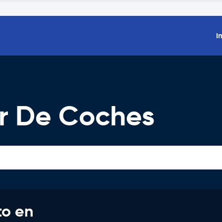
I
er De Coches
to en