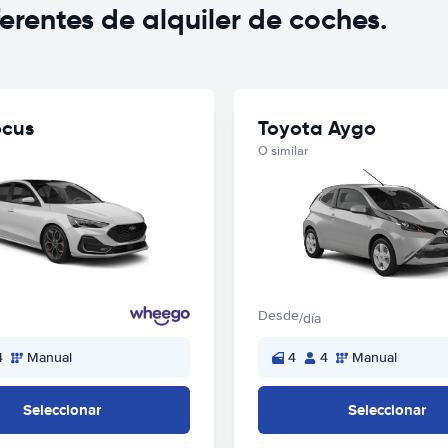
rentes de alquiler de coches.
ocus
Toyota Aygo
O similar
Desde
/día
4
Manual
4
4
Manual
Seleccionar
Seleccionar