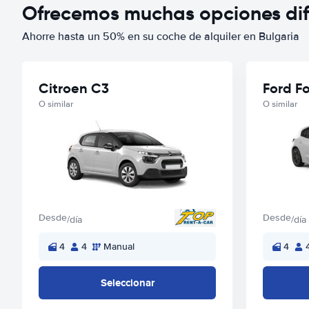
Ofrecemos muchas opciones dife
Ahorre hasta un 50% en su coche de alquiler en Bulgaria
Citroen C3
Ford F
O similar
O similar
Desde
Desde
/día
/día
4
4
Manual
4
Seleccionar