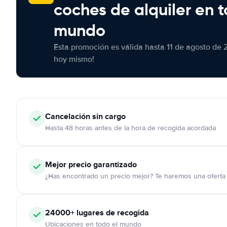
coches de alquiler en t
mundo
Esta promoción es válida hasta 11 de agosto de 
hoy mismo!
Cancelación
sin cargo
Hasta 48 horas antes de la hora de recogida acordada
Mejor precio garantizado
¿Has encontrado un precio mejor? Te haremos una oferta 
24000+
lugares de recogida
Ubicaciones en todo el mundo