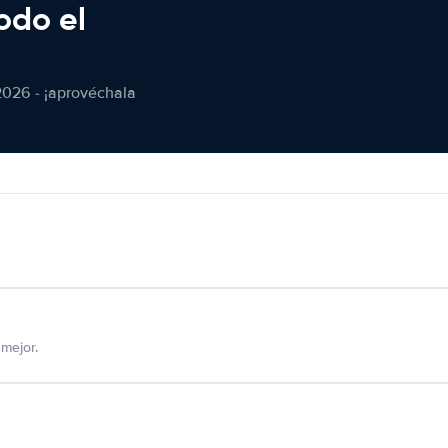
odo el
2026 - ¡aprovéchala
mejor.