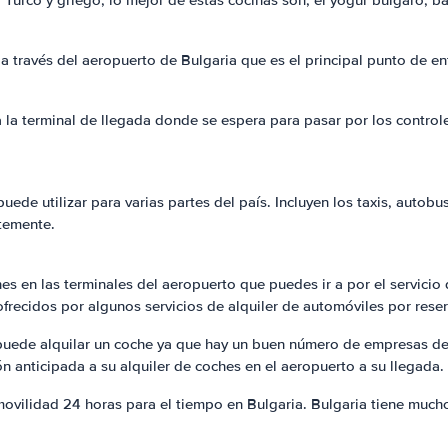
 Turco y griego; lo mejor de estas cocinas son, el yogur búlgaro, b
a través del aeropuerto de Bulgaria que es el principal punto de en
a la terminal de llegada donde se espera para pasar por los control
e utilizar para varias partes del país. Incluyen los taxis, autobus
temente.
 en las terminales del aeropuerto que puedes ir a por el servicio d
frecidos por algunos servicios de alquiler de automóviles por reser
puede alquilar un coche ya que hay un buen número de empresas de 
n anticipada a su alquiler de coches en el aeropuerto a su llegada.
vilidad 24 horas para el tiempo en Bulgaria. Bulgaria tiene mucho q