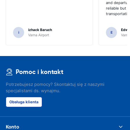
and departur
reliable but 
transportatio
izhack Baruch
Edwin
i
E
Varna Airport
Varna
Pomoc i kontakt
Potrzebujesz pomocy? Skontaktuj się z naszymi
specjalistami ds. wynajmu.
Obsługa klienta
Konto