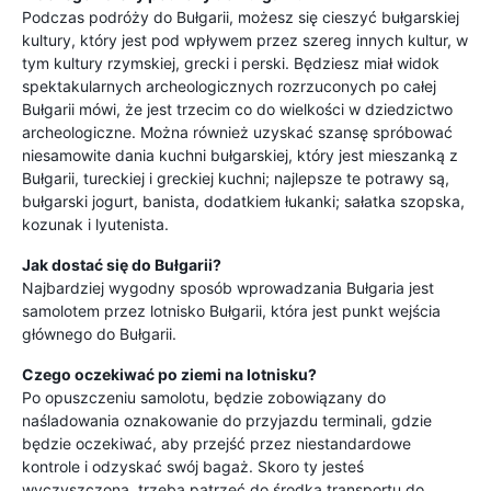
Podczas podróży do Bułgarii, możesz się cieszyć bułgarskiej
kultury, który jest pod wpływem przez szereg innych kultur, w
tym kultury rzymskiej, grecki i perski. Będziesz miał widok
spektakularnych archeologicznych rozrzuconych po całej
Bułgarii mówi, że jest trzecim co do wielkości w dziedzictwo
archeologiczne. Można również uzyskać szansę spróbować
niesamowite dania kuchni bułgarskiej, który jest mieszanką z
Bułgarii, tureckiej i greckiej kuchni; najlepsze te potrawy są,
bułgarski jogurt, banista, dodatkiem łukanki; sałatka szopska,
kozunak i lyutenista.
Jak dostać się do Bułgarii?
Najbardziej wygodny sposób wprowadzania Bułgaria jest
samolotem przez lotnisko Bułgarii, która jest punkt wejścia
głównego do Bułgarii.
Czego oczekiwać po ziemi na lotnisku?
Po opuszczeniu samolotu, będzie zobowiązany do
naśladowania oznakowanie do przyjazdu terminali, gdzie
będzie oczekiwać, aby przejść przez niestandardowe
kontrole i odzyskać swój bagaż. Skoro ty jesteś
wyczyszczona, trzeba patrzeć do środka transportu do