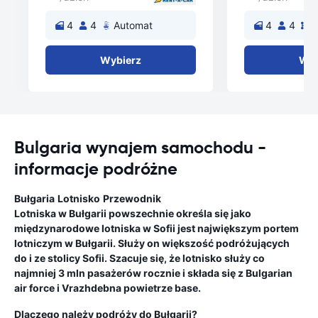
4
4
Automat
4
4
Wybierz
Wyb
Bulgaria wynajem samochodu -
informacje podróżne
Bułgaria
Lotnisko
Przewodnik
Lotniska w Bułgarii powszechnie określa się jako
międzynarodowe lotniska w Sofii jest największym portem
lotniczym w Bułgarii. Służy on większość podróżujących
do i ze stolicy Sofii. Szacuje się, że lotnisko służy co
najmniej 3 mln pasażerów rocznie i składa się z Bulgarian
air force i Vrazhdebna powietrze base.
Dlaczego należy podróży do Bułgarii?