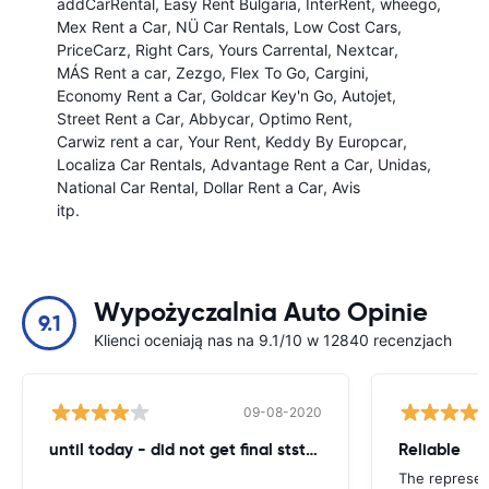
addCarRental
Easy Rent Bulgaria
InterRent
wheego
Mex Rent a Car
NÜ Car Rentals
Low Cost Cars
PriceCarz
Right Cars
Yours Carrental
Nextcar
MÁS Rent a car
Zezgo
Flex To Go
Cargini
Economy Rent a Car
Goldcar Key'n Go
Autojet
Street Rent a Car
Abbycar
Optimo Rent
Carwiz rent a car
Your Rent
Keddy By Europcar
Localiza Car Rentals
Advantage Rent a Car
Unidas
National Car Rental
Dollar Rent a Car
Avis
itp.
Wypożyczalnia Auto Opinie
9.1
Klienci oceniają nas na 9.1/10 w 12840 recenzjach
09-08-2020
until today - did not get final ststemant of the rent !!
Reliable
The represent