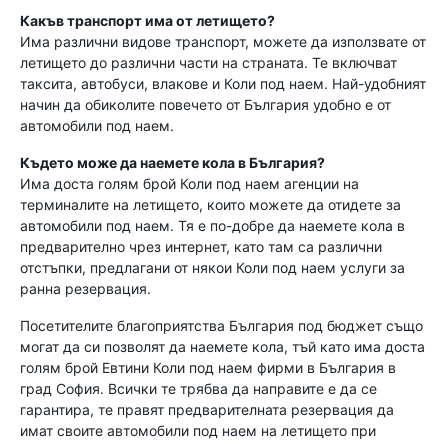
Какъв транспорт има от летището?
Има различни видове транспорт, можете да използвате от
летището до различни части на страната. Те включват
таксита, автобуси, влакове и Коли под наем. Най-удобният
начин да обиколите повечето от България удобно е от
автомобили под наем.
Където може да наемете кола в България?
Има доста голям брой Коли под наем агенции на
терминалите на летището, които можете да отидете за
автомобили под наем. Тя е по-добре да наемете кола в
предварително чрез интернет, като там са различни
отстъпки, предлагани от някои Коли под наем услуги за
ранна резервация.
Посетителите благоприятства България под бюджет също
могат да си позволят да наемете кола, тъй като има доста
голям брой Евтини Коли под наем фирми в България в
град София. Всички те трябва да направите е да се
гарантира, те правят предварителната резервация да
имат своите автомобили под наем на летището при