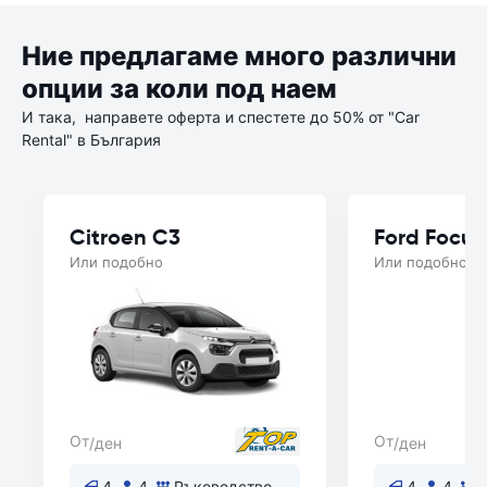
Ние предлагаме много различни
опции за коли под наем
И така, направете оферта и спестете до 50% от "Car
Rental" в България
Citroen C3
Ford Focus
Или подобно
Или подобно
От
От
/ден
/ден
4
4
Ръководство
4
4