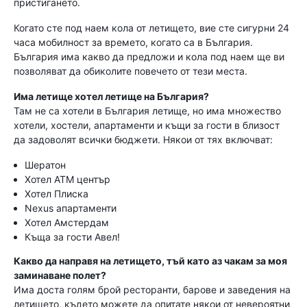
пристигането.
Когато сте под наем кола от летището, вие сте сигурни 24
часа мобилност за времето, когато са в България.
България има какво да предложи и кола под наем ще ви
позволяват да обиколите повечето от тези места.
Има летище хотел летище на България?
Там не са хотели в България летище, но има множество
хотели, хостели, апартаменти и къщи за гости в близост
да задоволят всички бюджети. Някои от тях включват:
Шератон
Хотел АТМ център
Хотел Плиска
Nexus апартаменти
Хотел Амстердам
Къща за гости Авел!
Какво да направя на летището, тъй като аз чакам за моя
заминаване полет?
Има доста голям брой ресторанти, барове и заведения на
летището, където можете да опитате някои от невероятни