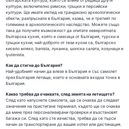
българската култура, която се влияе от редица други
култури, включително римски, гръцки и персийски
култури. Ще имате изглед на грандиозно археологически
обекти, разпръснати в България, казва, че е третият по
големина в археологическото наследство. Можете също
така да получите възможност да опитате невероятната
българска кухня, която е смесица от България, турски и
гръцки кухни; най-доброто от тези кухни са, българско
кисело мляко, banista, луканка, шопска салата, козунаци и
lyutenista.
Как да стигна до България?
Най-удобният начин да влезе в България е със самолет
през България летище, което е основната входна точка в
България.
Какво трябва да очаквате, след земята на летището?
След като напуснете самолета, ще се очаква да следват
означения на пристигане терминал, където ще се очаква
да мине през персонализирани проверки и възстановят
багажа си. След като сте изчиства, трябва да се търси
начин за транспортиране до вашия хотел или дестинация.