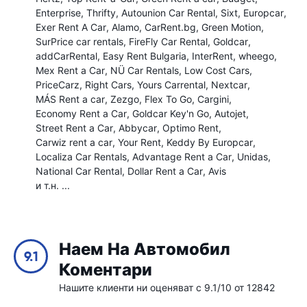
Enterprise
Thrifty
Autounion Car Rental
Sixt
Europcar
Exer Rent A Car
Alamo
CarRent.bg
Green Motion
SurPrice car rentals
FireFly Car Rental
Goldcar
addCarRental
Easy Rent Bulgaria
InterRent
wheego
Mex Rent a Car
NÜ Car Rentals
Low Cost Cars
PriceCarz
Right Cars
Yours Carrental
Nextcar
MÁS Rent a car
Zezgo
Flex To Go
Cargini
Economy Rent a Car
Goldcar Key'n Go
Autojet
Street Rent a Car
Abbycar
Optimo Rent
Carwiz rent a car
Your Rent
Keddy By Europcar
Localiza Car Rentals
Advantage Rent a Car
Unidas
National Car Rental
Dollar Rent a Car
Avis
и т.н. ...
Наем На Автомобил
9.1
Коментари
Нашите клиенти ни оценяват с 9.1/10 от 12842