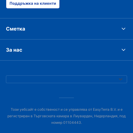
Поддръжка на клиенти
Сметка
За нас
Този уебсайт е собственост и се управлява от EasyTerra B.V. и е
регистриран в Търговската камара в Лиуварден, Нидерландия, под
номер 01104443.