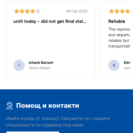
09-08-2020
until today - did not get final ststemant of the rent !!
Reliable
The represent
and departur
reliable but 
transportatio
izhack Baruch
Edwin
i
E
Varna Airport
Varna
Помощ и контакти
Имате нужда от помощ? Свържете се с нашите
специалисти по отдаване под наем.