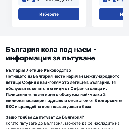
Изберете
Изб
България кола под наем -
информация за пътуване
България
Летище
Ръководство
Летището на България често наричан международното
летище София е най-голямото летище в България. Тя
обслужва повечето пътници от София столица и.
Изчислено е, че летището обслужва най-малко 3
милиона пасажери годишно и се състои от българските
ВВС и враждебна военновъздушната база.
Защо трябва да пътуват до България?
Когато пътувате до България, можете да се насладите на