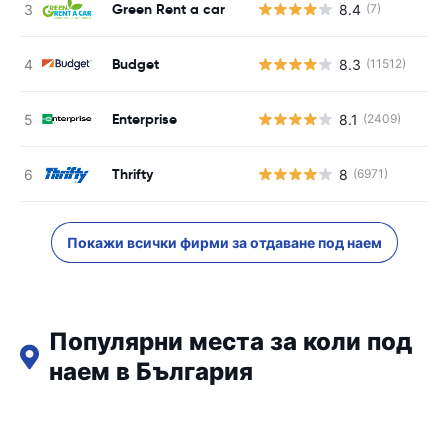
Green Rent a car
8.4
(7)
Budget
8.3
(11512)
Enterprise
8.1
(2409)
Thrifty
8
(6971)
Покажи всички фирми за отдаване под наем
Популярни места за коли под
наем в България