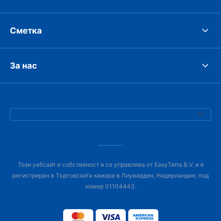
Сметка
За нас
Този уебсайт е собственост и се управлява от EasyTerra B.V. и е
регистриран в Търговската камара в Лиуварден, Нидерландия, под
номер 01104443.