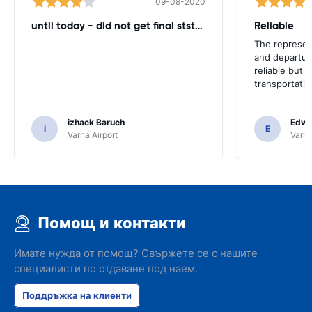
09-08-2020
until today - did not get final ststemant of the rent !!
Reliable
The represent
and departur
reliable but 
transportatio
izhack Baruch
Edwin
i
E
Varna Airport
Varna
Помощ и контакти
Имате нужда от помощ? Свържете се с нашите
специалисти по отдаване под наем.
Поддръжка на клиенти