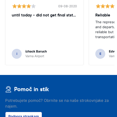
09-08-2020
until today - did not get final ststemant of the rent !!
Reliable
The represent
and departur
reliable but 
transportatio
izhack Baruch
Edwin
i
E
Varna Airport
Varna
Pomoč in stik
Potrebujete pomoč? Obrnite se na naše strokovnjake za
najem.
Podpora strankam