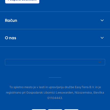
Račun
O nas
To spletno mesto je v lasti in upravljanju družbe EasyTerra B.V. in je
registrirano pri Gospodarski zbornici Leeuwarden, Nizozemska, številka
01104443.