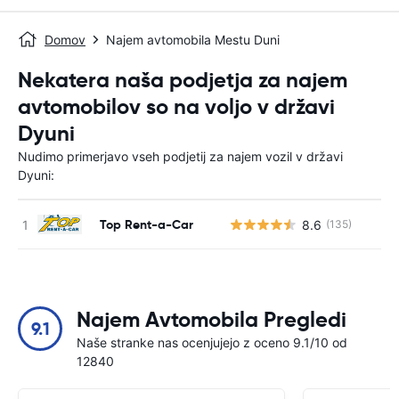
Domov
Najem avtomobila Mestu Duni
Nekatera naša podjetja za najem
avtomobilov so na voljo v državi
Dyuni
Nudimo primerjavo vseh podjetij za najem vozil v državi
Dyuni:
Top Rent-a-Car
8.6
(135)
St
Najem Avtomobila Pregledi
9.1
Naše stranke nas ocenjujejo z oceno 9.1/10 od
12840