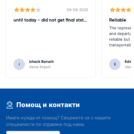
09-08-2020
until today - did not get final ststemant of the rent !!
Reliable
The represent
and departur
reliable but 
transportatio
izhack Baruch
Edwin
i
E
Varna Airport
Varna
Помощ и контакти
Имате нужда от помощ? Свържете се с нашите
специалисти по отдаване под наем.