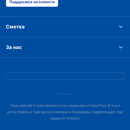
Поддръжка на клиенти
Сметка
За нас
Този уебсайт е собственост и се управлява от EasyTerra B.V. и е
регистриран в Търговската камара в Лиуварден, Нидерландия, под
номер 01104443.