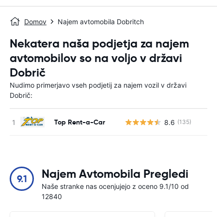
Domov
Najem avtomobila Dobritch
Nekatera naša podjetja za najem
avtomobilov so na voljo v državi
Dobrič
Nudimo primerjavo vseh podjetij za najem vozil v državi
Dobrič:
Top Rent-a-Car
8.6
(135)
St
Najem Avtomobila Pregledi
9.1
Naše stranke nas ocenjujejo z oceno 9.1/10 od
12840