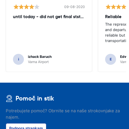
09-08-2020
until today - did not get final ststemant of the rent !!
Reliable
The represent
and departur
reliable but 
transportatio
izhack Baruch
Edwin
i
E
Varna Airport
Varna
Pomoč in stik
Potrebujete pomoč? Obrnite se na naše strokovnjake za
najem.
Podpora strankam