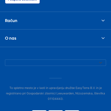
Račun
O nas
To spletno mesto je v lasti in upravljanju družbe EasyTerra B.V. in je
registrirano pri Gospodarski zbornici Leeuwarden, Nizozemska, številka
01104443.