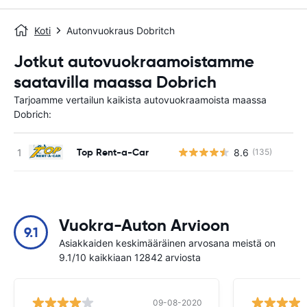
Koti
Autonvuokraus Dobritch
Jotkut autovuokraamoistamme
saatavilla maassa Dobrich
Tarjoamme vertailun kaikista autovuokraamoista maassa
Dobrich:
Top Rent-a-Car
8.6
(135)
Ei
Vuokra-Auton Arvioon
9.1
Asiakkaiden keskimääräinen arvosana meistä on
9.1/10 kaikkiaan 12842 arviosta
09-08-2020