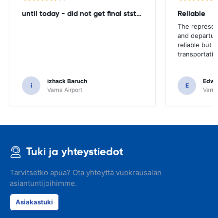
until today - did not get final ststemant of the rent !!
Reliable
The represent
and departur
reliable but 
transportatio
izhack Baruch
Edwin
i
E
Varna Airport
Varna
Tuki ja yhteystiedot
Tarvitsetko apua? Ota yhteyttä vuokrausalan
asiantuntijoihimme.
Asiakastuki