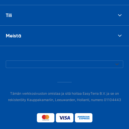
Tili
Meistä
Tämän verkkosivuston omistaa ja sitä hoitaa EasyTerra B.V. ja se on
rekisteröity Kauppakamariin, Leeuwarden, Hollanti, numero 01104443