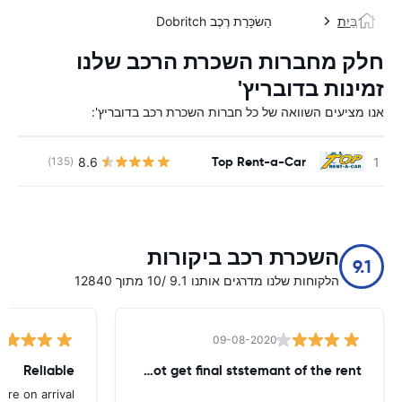
בַּיִת
הַשׂכָּרַת רֶכֶב Dobritch
חלק מחברות השכרת הרכב שלנו
זמינות בדובריץ'
אנו מציעים השוואה של כל חברות השכרת רכב בדובריץ':
Top Rent-a-Car
8.6
(135)
השכרת רכב ביקורות
9.1
הלקוחות שלנו מדרגים אותנו 9.1 /10 מתוך 12840
09-08-2020
Reliable
until today - did not get final ststemant of the rent !!
ere on arrival