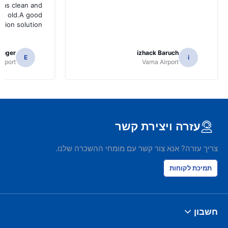
was clean and
bit old.A good
ation solution
tinger
izhack Baruch
E
i
irport
Varna Airport
עזרה ויצירת קשר
צריך עזרה? אנא צור קשר עם מומחי ההשכרה שלנו.
תמיכת לקוחות
חשבון