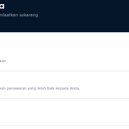
ia
anfaatkan sekarang
lkan
an penawaran yang lebih baik kepada Anda.