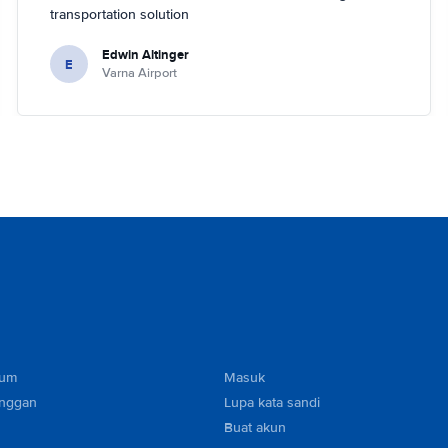
transportation solution
Edwin Altinger
E
Varna Airport
mum
Masuk
anggan
Lupa kata sandi
Buat akun