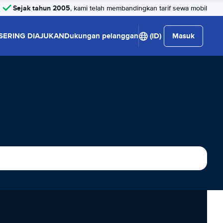
Sejak tahun 2005
, kami telah membandingkan tarif sewa mobil
SERING DIAJUKAN
Dukungan pelanggan
(ID)
Masuk