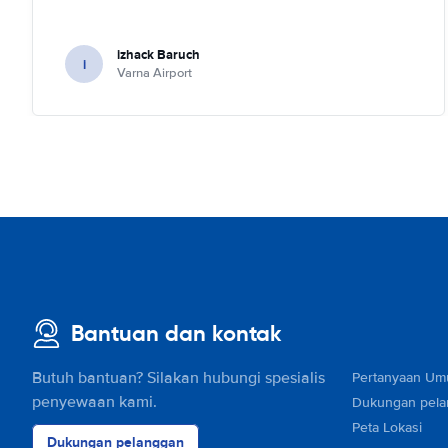
izhack Baruch
i
Varna Airport
Bantuan dan kontak
Butuh bantuan? Silakan hubungi spesialis
Pertanyaan U
penyewaan kami.
Dukungan pel
Peta Lokasi
Dukungan pelanggan