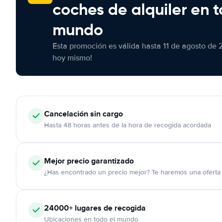
coches de alquiler en t
mundo
Esta promoción es válida hasta 11 de agosto de 
hoy mismo!
Cancelación
sin cargo
Hasta 48 horas antes de la hora de recogida acordada
Mejor precio garantizado
¿Has encontrado un precio mejor? Te haremos una oferta 
24000+
lugares de recogida
Ubicaciones en todo el mundo