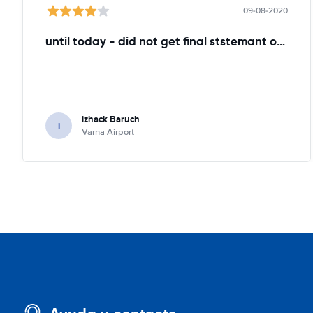
09-08-2020
until today - did not get final ststemant of the rent !!
izhack Baruch
i
Varna Airport