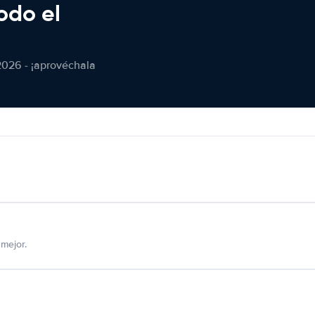
odo el
2026 - ¡aprovéchala
mejor.