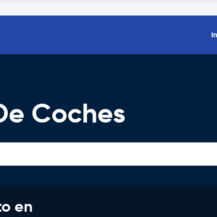
I
 De Coches
to en