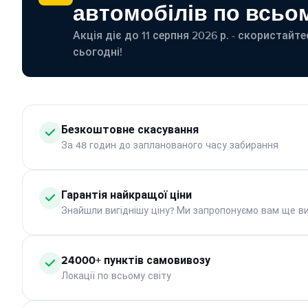
автомобілів по всьом
Акція діє до 11 серпня 2026 р. - скористайт
сьогодні!
Безкоштовне скасування
За 48 годин до запланованого часу забирання
Гарантія найкращої ціни
Знайшли вигіднішу ціну? Ми запропонуємо вам ще ви
24000+ пунктів самовивозу
Локації по всьому світу