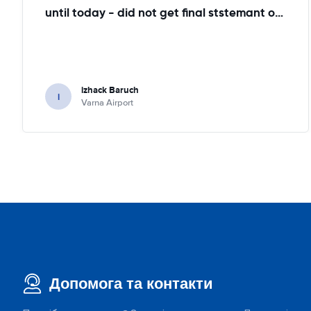
until today - did not get final ststemant of the rent !!
izhack Baruch
i
Varna Airport
Допомога та контакти