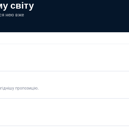
у світу
еся нею вже
гіднішу пропозицію.