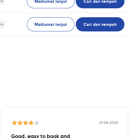
Maklumat lanjut
Cari dan tempah
ia
Maklumat lanjut
Cari dan tempah
ia
01-08-2026
Good, easy to book and