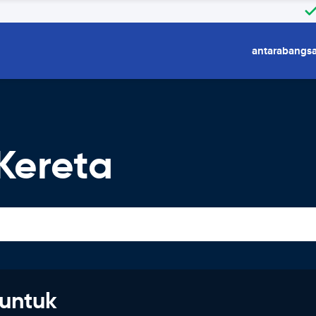
antarabangs
Kereta
untuk