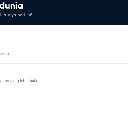
 dunia
kannya hari ini!
alkan
aran yang lebih baik.