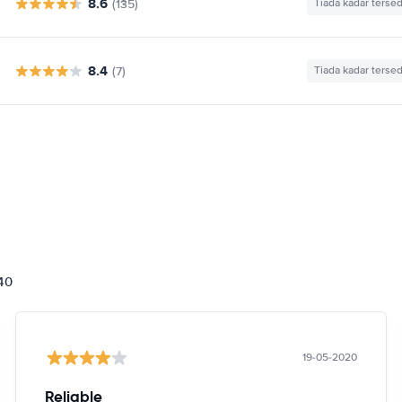
8.6
(135)
Tiada kadar tersed
8.4
(7)
Tiada kadar tersed
840
19-05-2020
Reliable