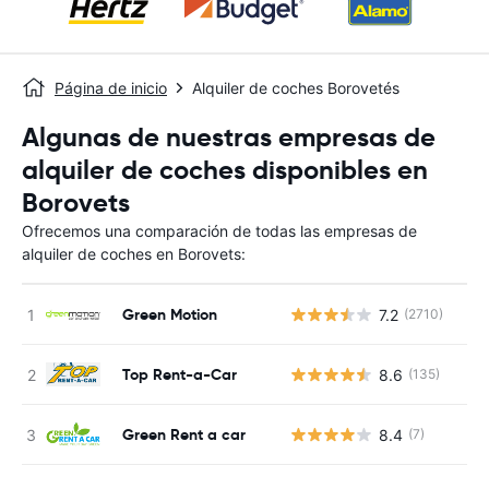
Página de inicio
Alquiler de coches Borovetés
Algunas de nuestras empresas de
alquiler de coches disponibles en
Borovets
Ofrecemos una comparación de todas las empresas de
alquiler de coches en Borovets:
Green Motion
7.2
(2710)
N
Top Rent-a-Car
8.6
(135)
N
Green Rent a car
8.4
(7)
N