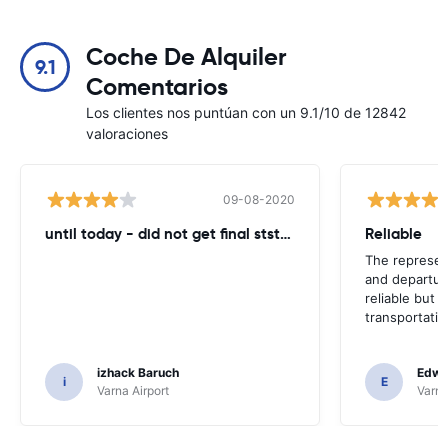
Coche De Alquiler
9.1
Comentarios
Los clientes nos puntúan con un 9.1/10 de 12842
valoraciones
09-08-2020
until today - did not get final ststemant of the rent !!
Reliable
The represent
and departur
reliable but 
transportatio
izhack Baruch
Edwin
i
E
Varna Airport
Varna