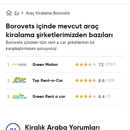
Ev
Araç Kiralama Borovets
Borovets içinde mevcut araç
kiralama şirketlerimizden bazıları
Borovets içindeki tüm rent a car şirketlerinin bir
karşılaştırmasını sunuyoruz:
Green Motion
7.2
(2707)
Top Rent-a-Car
8.6
(135)
Green Rent a car
8.4
(7)
Kiralık Araba Yorumları