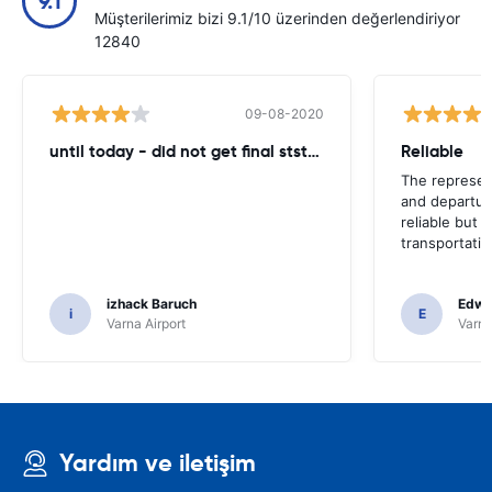
9.1
Müşterilerimiz bizi 9.1/10 üzerinden değerlendiriyor
12840
09-08-2020
until today - did not get final ststemant of the rent !!
Reliable
The represent
and departur
reliable but 
transportatio
izhack Baruch
Edwin
i
E
Varna Airport
Varna
Yardım ve iletişim