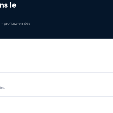
ns le
 - profitez-en dès
fre.