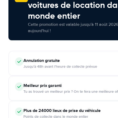
voitures de location da
monde entier
Cette promotion est valable jusqu'à 11 août 2026
aujourd'hui !
Annulation
gratuite
Jusqu'à 48h avant l'heure de collecte prévue
Meilleur prix garanti
Tu as trouvé un meilleur prix ? On te fera une meilleure of
Plus de 24000
lieux de prise du véhicule
Points de collecte dans le monde entier