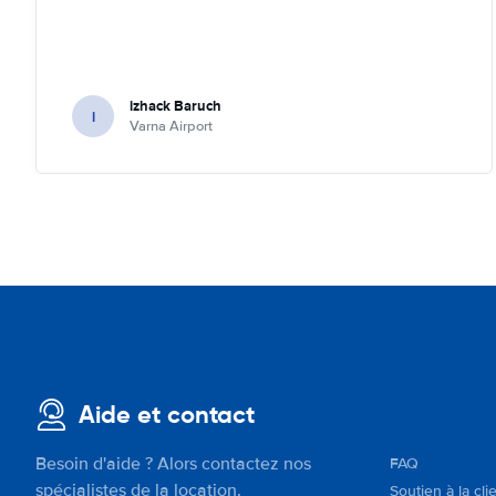
izhack Baruch
i
Varna Airport
Aide et contact
Besoin d'aide ? Alors contactez nos
FAQ
spécialistes de la location.
Soutien à la cli