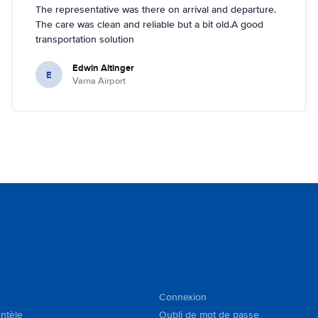
The representative was there on arrival and departure.
The care was clean and reliable but a bit old.A good
transportation solution
Edwin Altinger
E
Varna Airport
Connexion
entèle
Oubli de mot de passe