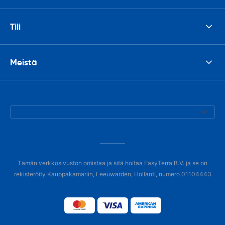
Tili
Meistä
Tämän verkkosivuston omistaa ja sitä hoitaa EasyTerra B.V. ja se on
rekisteröity Kauppakamariin, Leeuwarden, Hollanti, numero 01104443