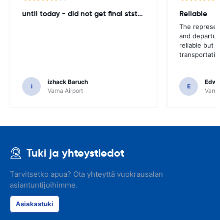
until today - did not get final ststemant of the rent !!
Reliable
The represent
and departur
reliable but 
transportatio
izhack Baruch
Edwin
i
E
Varna Airport
Varna
Tuki ja yhteystiedot
Tarvitsetko apua? Ota yhteyttä vuokrausalan
asiantuntijoihimme.
Asiakastuki