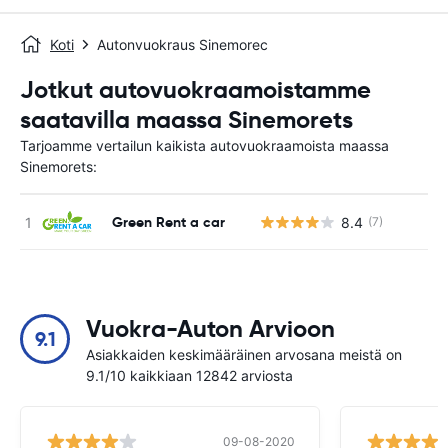
Koti
Autonvuokraus Sinemorec
Jotkut autovuokraamoistamme
saatavilla maassa Sinemorets
Tarjoamme vertailun kaikista autovuokraamoista maassa
Sinemorets:
Green Rent a car
8.4
(7)
Ei
Vuokra-Auton Arvioon
9.1
Asiakkaiden keskimääräinen arvosana meistä on
9.1/10 kaikkiaan 12842 arviosta
09-08-2020