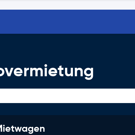
overmietung
 Mietwagen