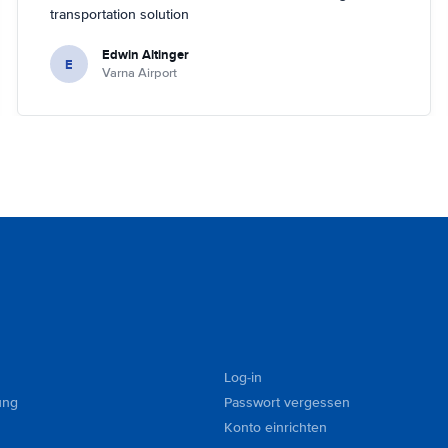
transportation solution
Edwin Altinger
E
Varna Airport
Log-in
ung
Passwort vergessen
Konto einrichten