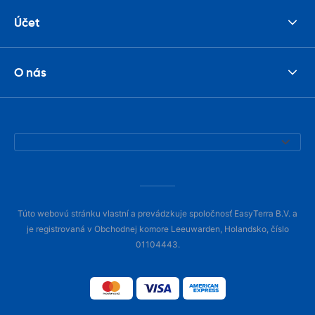
Účet
O nás
Túto webovú stránku vlastní a prevádzkuje spoločnosť EasyTerra B.V. a
je registrovaná v Obchodnej komore Leeuwarden, Holandsko, číslo
01104443.