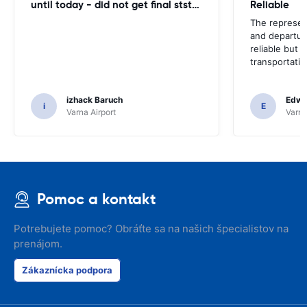
until today - did not get final ststemant of the rent !!
Reliable
The represent
and departur
reliable but 
transportatio
izhack Baruch
Edwin
i
E
Varna Airport
Varna
Pomoc a kontakt
Potrebujete pomoc? Obráťte sa na našich špecialistov na
prenájom.
Zákaznícka podpora