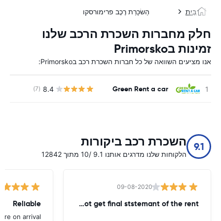
בַּיִת
הַשׂכָּרַת רֶכֶב פרימורסקו
חלק מחברות השכרת הרכב שלנו
זמינות בPrimorsko
אנו מציעים השוואה של כל חברות השכרת רכב בPrimorsko:
Green Rent a car
8.4
(7)
השכרת רכב ביקורות
9.1
הלקוחות שלנו מדרגים אותנו 9.1 /10 מתוך 12842
09-08-2020
Reliable
until today - did not get final ststemant of the rent !!
ere on arrival