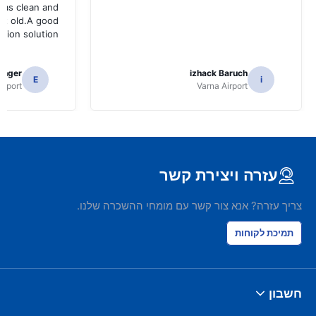
was clean and
bit old.A good
ation solution
tinger
izhack Baruch
E
i
irport
Varna Airport
עזרה ויצירת קשר
צריך עזרה? אנא צור קשר עם מומחי ההשכרה שלנו.
תמיכת לקוחות
חשבון