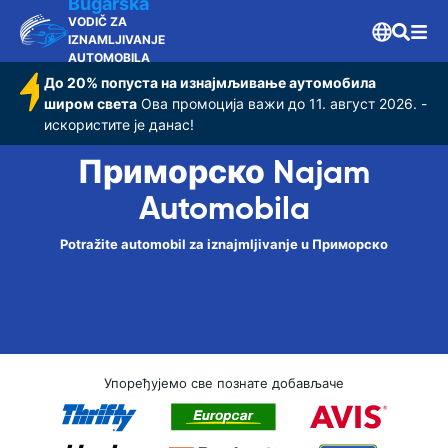
Bugarska
VODIČ ZA
IZNAMLJIVANJE
AUTOMOBILA
До 20% попуста на изнајмљивање аутомобила
широм света
Ова промоција важи до 11. август 2026. -
искористите је данас!
Приморско Najam
Automobila
Potražite automobil za iznajmljivanje u Приморско
Упоређујемо све познате добављаче