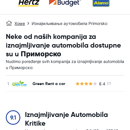
Хоме
Изнајмљивање аутомобила Primorsko
Neke od naših kompanija za
iznajmljivanje automobila dostupne
su u Приморско
Nudimo poređenje svih kompanija za iznajmljivanje automobila
u Приморско:
Green Rent a car
8.4
(7)
Н
Iznajmljivanje Automobila
9.1
Kritike