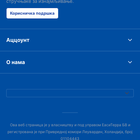
стручњаке за изнајмљивање.
Корисничка подршка
Аццоунт
О нама
Ова веб страница је у власништву и под управом ЕасиТерра БВ и
регистрована је при Привредној комори Леуварден, Холандија, број
01104443