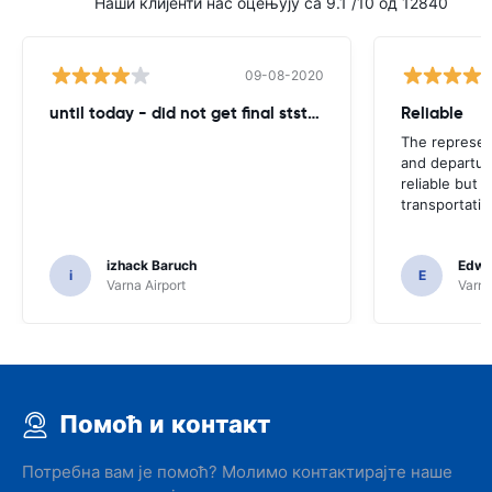
Наши клијенти нас оцењују са 9.1 /10 од 12840
09-08-2020
until today - did not get final ststemant of the rent !!
Reliable
The represent
and departur
reliable but 
transportatio
izhack Baruch
Edwin
i
E
Varna Airport
Varna
Помоћ и контакт
Потребна вам је помоћ? Молимо контактирајте наше