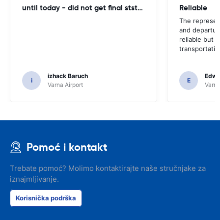
until today - did not get final ststemant of the rent !!
Reliable
The represent
and departur
reliable but 
transportatio
izhack Baruch
Edwin
i
E
Varna Airport
Varna
Pomoć i kontakt
Trebate pomoć? Molimo kontaktirajte naše stručnjake za
iznajmljivanje.
Korisnička podrška