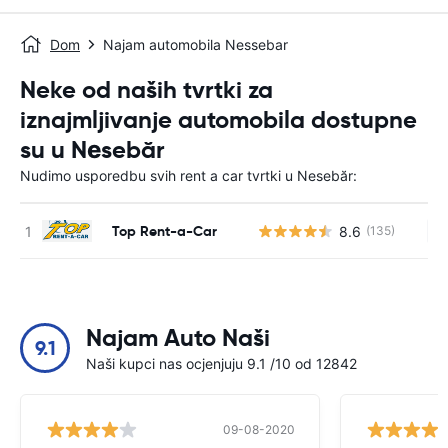
Dom
Najam automobila Nessebar
Neke od naših tvrtki za
iznajmljivanje automobila dostupne
su u Nеsebăr
Nudimo usporedbu svih rent a car tvrtki u Nеsebăr:
Top Rent-a-Car
8.6
(135)
Ne
Najam Auto Naši
9.1
Naši kupci nas ocjenjuju 9.1 /10 od 12842
09-08-2020