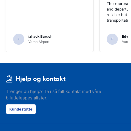
The represent
and departur
reliable but 
transportatio
izhack Baruch
Edwin
i
E
Varna Airport
Varna
Hjelp og kontakt
Trenger du hjelp? Ta i så fall kontakt med våre
bilutleiespesialister.
Kundestøtte