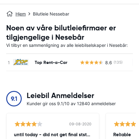
Hjem
Bilutleie Nessebar
Noen av våre bilutleiefirmaer er
tilgjengelige i Nesebâr
Vi tilbyr en sammenligning av alle leiebilselskaper i Nesebâr:
Top Rent-a-Car
8.6
(135)
In
Leiebil Anmeldelser
9.1
Kunder gir oss 9.1/10 av 12840 anmeldelser
09-08-2020
until today - did not get final ststemant of the rent !!
Reliable