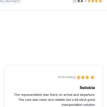
8.4
(7)
لا توجد أسعار متا
19-05-2020
Reliable
The representative was there on arrival and departure.
The care was clean and reliable but a bit old.A good
transportation solution