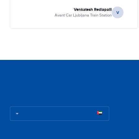
Venkatesh Redlapalli
V
Avant Car Ljubljana Train Station