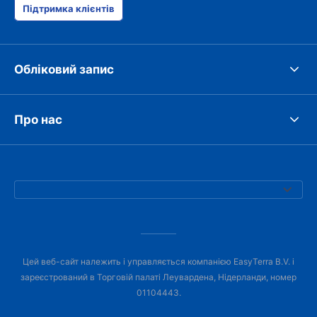
Підтримка клієнтів
Обліковий запис
Про нас
Цей веб-сайт належить і управляється компанією EasyTerra B.V. і
зареєстрований в Торговій палаті Леувардена, Нідерланди, номер
01104443.