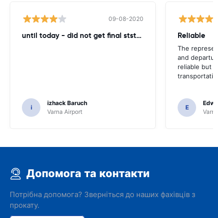
09-08-2020
until today - did not get final ststemant of the rent !!
Reliable
The represent
and departur
reliable but 
transportatio
izhack Baruch
Edwin
i
E
Varna Airport
Varna
Допомога та контакти
Потрібна допомога? Зверніться до наших фахівців з
прокату.