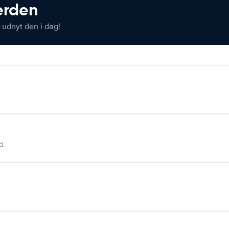
verden
 udnyt den i dag!
d.