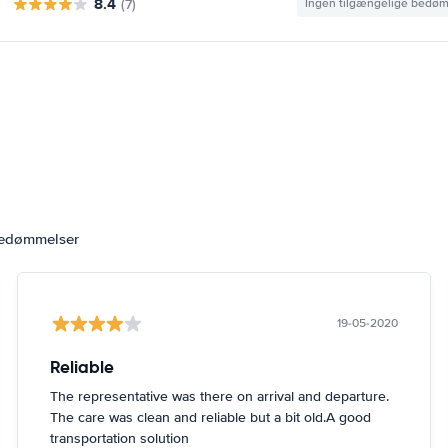
8.4
(7)
Ingen tilgængelige bedø
bedømmelser
19-05-2020
Reliable
The representative was there on arrival and departure.
The care was clean and reliable but a bit old.A good
transportation solution