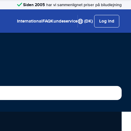
Siden 2005
har vi sammenlignet priser på biludlejning
International
FAQ
Kundeservice
(DK)
Log ind