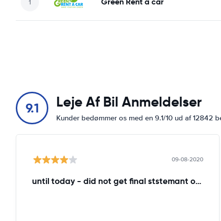
Green Rent a car
Leje Af Bil Anmeldelser
9.1
Kunder bedømmer os med en 9.1/10 ud af 12842 
09-08-2020
until today - did not get final ststemant of the rent !!