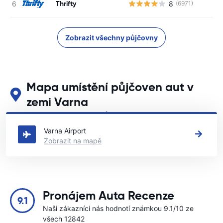
Thrifty
8
(6971)
Zobrazit všechny půjčovny
Mapa umístění půjčoven aut v
zemi Varna
Podívejte se na naše hlavní půjčovny aut v zemi Varna
Varna Airport
Zobrazit na mapě
Pronájem Auta Recenze
9.1
Naši zákazníci nás hodnotí známkou 9.1/10 ze
všech 12842