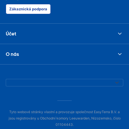
Zákaznická podpora
Účet
O nás
Tyto webové stránky vlastní a provozuje společnost EasyTerra B.V. a
jsou registrovány u Obchodní komory Leeuwarden, Nizozemsko, číslo
01104443.