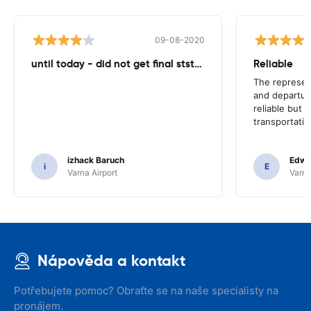
09-08-2020
until today - did not get final ststemant of the rent !!
Reliable
The represent
and departur
reliable but 
transportatio
izhack Baruch
Edwin
i
E
Varna Airport
Varna
Nápověda a kontakt
Potřebujete pomoc? Obraťte se na naše specialisty na
pronájem.