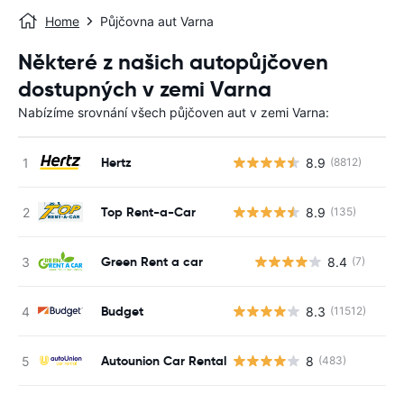
Home
Půjčovna aut Varna
Některé z našich autopůjčoven
dostupných v zemi Varna
Nabízíme srovnání všech půjčoven aut v zemi Varna:
Hertz
8.9
(8812)
Top Rent-a-Car
8.9
(135)
Green Rent a car
8.4
(7)
Budget
8.3
(11512)
Autounion Car Rental
8
(483)