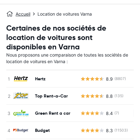
Accueil
Location de voitures Varna
Certaines de nos sociétés de
location de voitures sont
disponibles en Varna
Nous proposons une comparaison de toutes les sociétés de
location de voitures en Varna :
Hertz
8.9
(8807)
Top Rent-a-Car
8.8
(135)
Green Rent a car
8.4
(7)
Au
Budget
8.3
(11503)