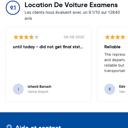
Location De Voiture Examens
9.1
Les clients nous évaluent avec un 9.1/10 sur 12840
avis
09-08-2020
until today - did not get final ststemant of the rent !!
Reliable
The represent
and departur
reliable but 
transportatio
izhack Baruch
Edwin
i
E
Varna Airport
Varna
Aide et contact