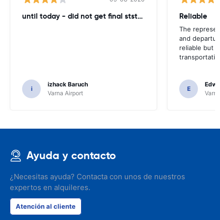
until today - did not get final ststemant of the rent !!
Reliable
The represent
and departur
reliable but 
transportatio
izhack Baruch
Edwin
i
E
Varna Airport
Varna
Ayuda y contacto
¿Necesitas ayuda? Contacta con unos de nuestros
expertos en alquileres.
Atención al cliente