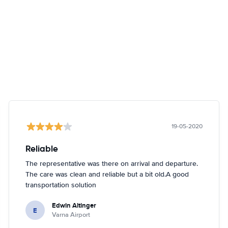
19-05-2020
Reliable
The representative was there on arrival and departure.
The care was clean and reliable but a bit old.A good
transportation solution
Edwin Altinger
E
Varna Airport