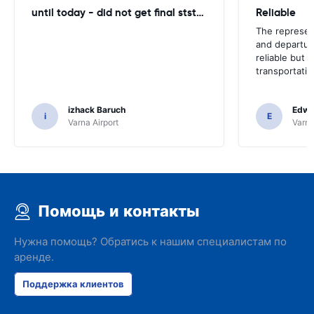
until today - did not get final ststemant of the rent !!
Reliable
The represent
and departur
reliable but 
transportatio
izhack Baruch
Edwin
i
E
Varna Airport
Varna
Помощь и контакты
Нужна помощь? Обратись к нашим специалистам по
аренде.
Поддержка клиентов