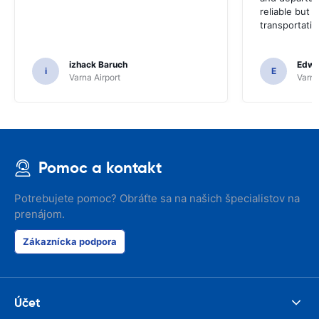
reliable but 
transportatio
izhack Baruch
Edwin
i
E
Varna Airport
Varna
Pomoc a kontakt
Potrebujete pomoc? Obráťte sa na našich špecialistov na
prenájom.
Zákaznícka podpora
Účet