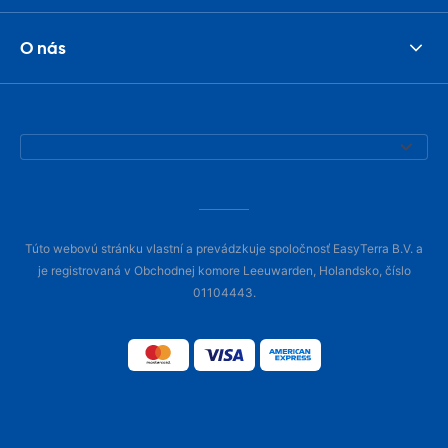
O nás
Túto webovú stránku vlastní a prevádzkuje spoločnosť EasyTerra B.V. a
je registrovaná v Obchodnej komore Leeuwarden, Holandsko, číslo
01104443.