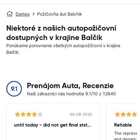
Domov
Požičovňa áut Balchik
Niektoré z našich autopožičovní
dostupných v krajine Balčik
Ponúkame porovnanie všetkých autopožičovní v krajine
Balčik:
Prenájom Auta, Recenzie
9.1
Naši zákazníci nás hodnotia 9.1/10 z 12840
09-08-2020
until today - did not get final ststemant of the rent !!
Reliable
The represent
and departur