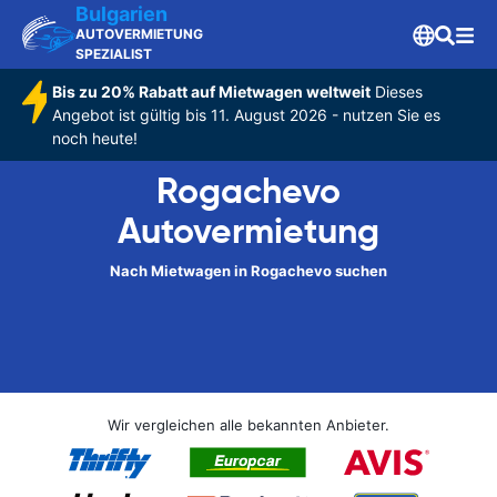
Bulgarien
AUTOVERMIETUNG
SPEZIALIST
Bis zu 20% Rabatt auf Mietwagen weltweit
Dieses
Angebot ist gültig bis 11. August 2026 - nutzen Sie es
noch heute!
Rogachevo
Autovermietung
Nach Mietwagen in Rogachevo suchen
Wir vergleichen alle bekannten Anbieter.