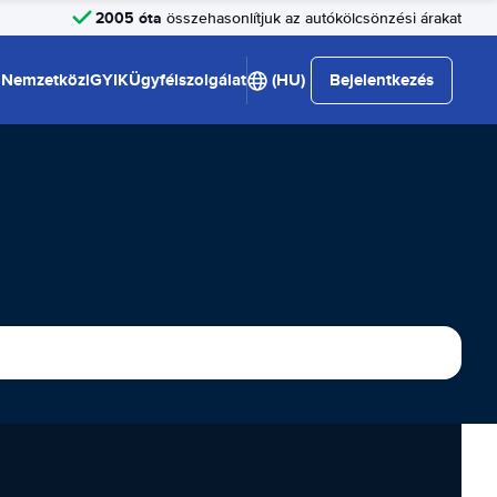
2005 óta
összehasonlítjuk az autókölcsönzési árakat
Nemzetközi
GYIK
Ügyfélszolgálat
(HU)
Bejelentkezés