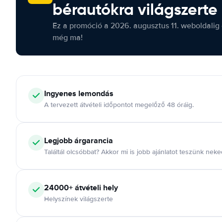
bérautókra világszerte
Ez a promóció a 2026. augusztus 11. weboldalig 
még ma!
Ingyenes lemondás
A tervezett átvételi időpontot megelőző 48 óráig.
Legjobb árgarancia
Találtál olcsóbbat? Akkor mi is jobb ajánlatot teszünk neke
24000+ átvételi hely
Helyszínek világszerte