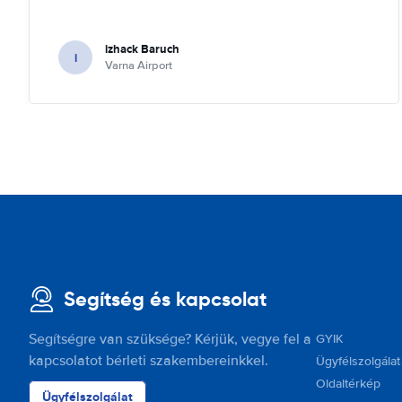
izhack Baruch
i
Varna Airport
Segítség és kapcsolat
Segítségre van szüksége? Kérjük, vegye fel a
GYIK
kapcsolatot bérleti szakembereinkkel.
Ügyfélszolgálat
Oldaltérkép
Ügyfélszolgálat