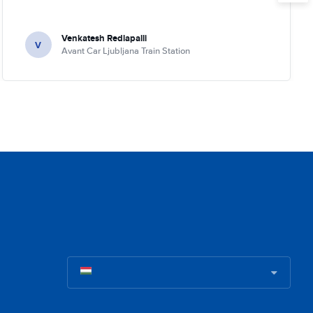
Venkatesh Redlapalli
V
Avant Car Ljubljana Train Station