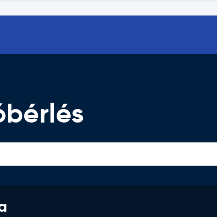
bérlés
a