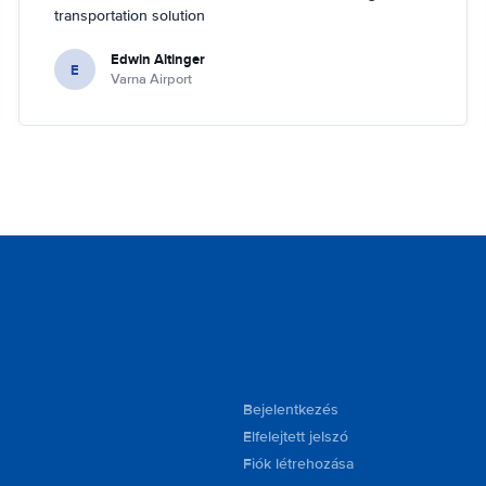
transportation solution
Edwin Altinger
E
Varna Airport
Bejelentkezés
Elfelejtett jelszó
Fiók létrehozása