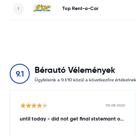
Top Rent-a-Car
Bérautó Vélemények
9.1
Ügyfeleink a 9.1/10 közül a következőre értékelne
09-08-2020
until today - did not get final ststemant of the rent !!