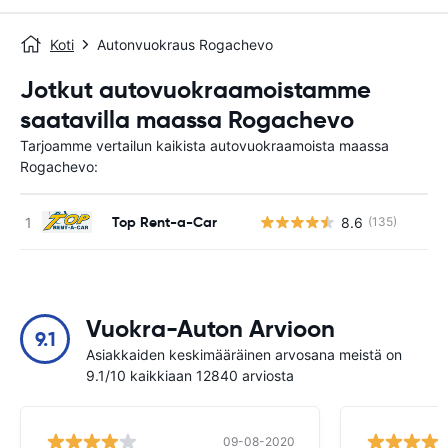
Koti
Autonvuokraus Rogachevo
Jotkut autovuokraamoistamme
saatavilla maassa Rogachevo
Tarjoamme vertailun kaikista autovuokraamoista maassa
Rogachevo:
Top Rent-a-Car
8.6
(135)
Ei
Vuokra-Auton Arvioon
9.1
Asiakkaiden keskimääräinen arvosana meistä on
9.1/10 kaikkiaan 12840 arviosta
09-08-2020