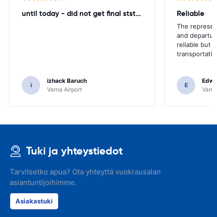
until today - did not get final ststemant of the rent !!
Reliable
The represent
and departur
reliable but 
transportatio
izhack Baruch
Edwin
i
E
Varna Airport
Varna
Tuki ja yhteystiedot
Tarvitsetko apua? Ota yhteyttä vuokrausalan
asiantuntijoihimme.
Asiakastuki