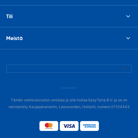
Tili
Meistä
Tämän verkkosivuston omistaa ja sitä hoitaa EasyTerra B.V. ja se on
rekisteröity Kauppakamariin, Leeuwarden, Hollanti, numero 01104443